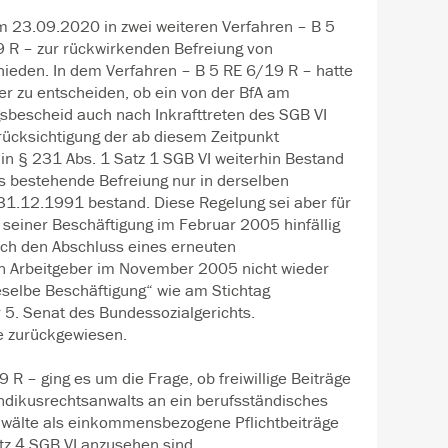
m 23.09.2020 in zwei weiteren Verfahren – B 5
 R – zur rückwirkenden Befreiung von
ieden. In dem Verfahren – B 5 RE 6/19 R – hatte
er zu entscheiden, ob ein von der BfA am
gsbescheid auch nach Inkrafttreten des SGB VI
ücksichtigung der ab diesem Zeitpunkt
in § 231 Abs. 1 Satz 1 SGB VI weiterhin Bestand
ts bestehende Befreiung nur in derselben
 31.12.1991 bestand. Diese Regelung sei aber für
seiner Beschäftigung im Februar 2005 hinfällig
ch den Abschluss eines erneuten
n Arbeitgeber im November 2005 nicht wieder
ieselbe Beschäftigung“ wie am Stichtag
r 5. Senat des Bundessozialgerichts.
e zurückgewiesen.
 R – ging es um die Frage, ob freiwillige Beiträge
ndikusrechtsanwalts an ein berufsständisches
wälte als einkommensbezogene Pflichtbeiträge
tz 4 SGB VI anzusehen sind.