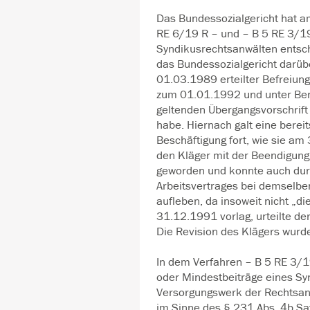
Das Bundessozialgericht hat a
RE 6/19 R – und – B 5 RE 3/19
Syndikusrechtsanwälten entsch
das Bundessozialgericht darüb
01.03.1989 erteilter Befreiun
zum 01.01.1992 und unter Ber
geltenden Übergangsvorschrift 
habe. Hiernach galt eine berei
Beschäftigung fort, wie sie am
den Kläger mit der Beendigung 
geworden und konnte auch dur
Arbeitsvertrages bei demselbe
aufleben, da insoweit nicht „d
31.12.1991 vorlag, urteilte de
Die Revision des Klägers wurd
In dem Verfahren – B 5 RE 3/19
oder Mindestbeiträge eines Sy
Versorgungswerk der Rechtsan
im Sinne des § 231 Abs. 4b Sa