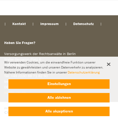
Kontakt
Impressum
Datenschutz
Haben Sie Fragen?
Versorgungswerk der Rechtsanwälte in Berlin
Walter-Benjamin-Platz 6
Wir verwenden Cookies, um die einwandfreie Funktion unserer
10629 Berlin
Website zu gewährleisten und unseren Datenverkehr zu analysieren.
Nähere Informationen finden Sie in unserer
Datenschutzerklärung
Tel: +49 (0)30 88 71 82 50
beBPo:
Einstellungen
DE.Justiz.05ccae23-6c48-4cbd-b24b-cf19d98980dd.3c78
info@b-rav.de
Alle ablehnen
Alle akzeptieren