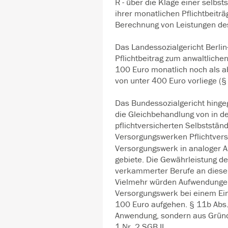
R - über die Klage einer selbs
ihrer monatlichen Pflichtbeit
Berechnung von Leistungen de
Das Landessozialgericht Berli
Pflichtbeitrag zum anwaltlich
100 Euro monatlich noch als 
von unter 400 Euro vorliege (§ 
Das Bundessozialgericht hingeg
die Gleichbehandlung von in d
pflichtversicherten Selbststän
Versorgungswerken Pflichtvers
Versorgungswerk in analoger
gebiete. Die Gewährleistung de
verkammerter Berufe an dieser 
Vielmehr würden Aufwendungen
Versorgungswerk bei einem Ei
100 Euro aufgehen. § 11b Abs. 
Anwendung, sondern aus Gründ
1 Nr. 2 SGB II.