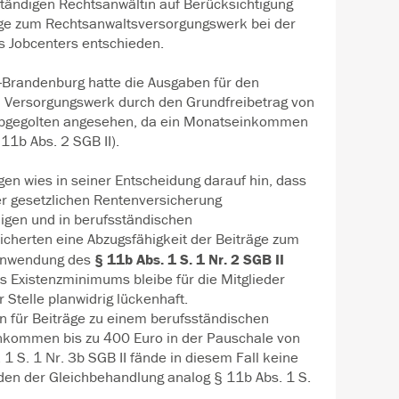
tständigen Rechtsanwältin auf Berücksichtigung
räge zum Rechtsanwaltsversorgungswerk bei der
s Jobcenters entschieden.
n-Brandenburg hatte die Ausgaben für den
en Versorgungswerk durch den Grundfreibetrag von
abgegolten angesehen, da ein Monatseinkommen
11b Abs. 2 SGB II).
en wies in seiner Entscheidung darauf hin, dass
er gesetzlichen Rentenversicherung
digen und in berufsständischen
icherten eine Abzugsfähigkeit der Beiträge zum
§ 11b Abs. 1 S. 1 Nr. 2 SGB II
 Anwendung des
s Existenzminimums bleibe für die Mitglieder
Stelle planwidrig lückenhaft.
 für Beiträge zu einem berufsständischen
nkommen bis zu 400 Euro in der Pauschale von
1 S. 1 Nr. 3b SGB II fände in diesem Fall keine
en der Gleichbehandlung analog § 11b Abs. 1 S.